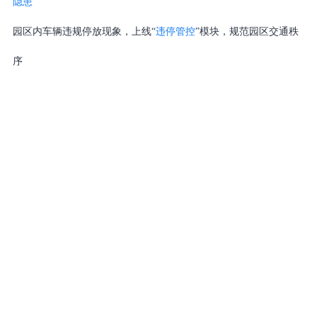
隐患
园区内车辆违规停放现象，上线“
违停管控
”模块，规范园区交通秩
序
对外地车辆非法倾倒垃圾及
液化罐
装车管控难题，新增“车辆入
园”判断引擎与专属模块，
同步复用“图像判断”功能实现提前预警、
精准拦截
针对无关人员穿越施工场地赶小海的问题，依托住建局围挡沿线已
布设的摄像机资源，
增设“人员研判”及“视频接力追踪”模块，实现
全流程溯源管控
后续，平台还将引入数字孪生与实景孪生技术，进一步提升系统操
控与指挥调度的直观性、真实性，构建可视化智慧管理体系。